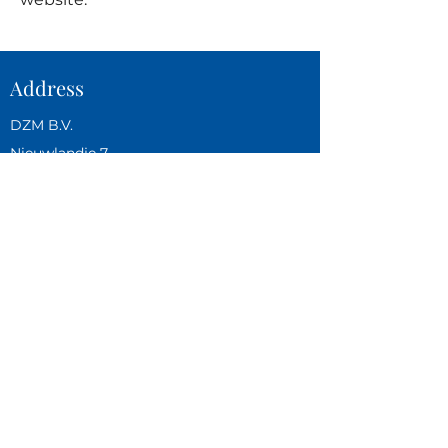
Address
DZM B.V.
Nieuwlandje 7
4311 CZ Bruinisse
P.O. Box 116,
4310 AC Bruinisse
BTW NL854601521B01
+31 111 481 645
sales@d-z-m.nl