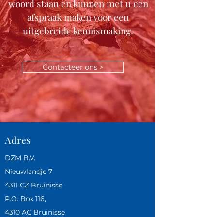
woord staan en kunnen met u een
afspraak maken voor een
uitgebreide kennismaking.
Contacteer ons >
Adres
DZM B.V.
Nieuwlandje 7
4311 CZ Bruinisse
P.O. Box 116,
4310 AC Bruinisse