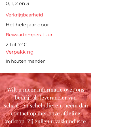
0, 1, 2 en 3
Verkrijgbaarheid
Het hele jaar door
Bewaartemperatuur
2 tot 7° C
Verpakking
In houten manden
Wilt u meer informatie over ons
bedrijf als leverancier van
schaal- en schelpdieren, neem dan
contact op met onze afdeling
verkoop. Zij zullen u vakkundig te