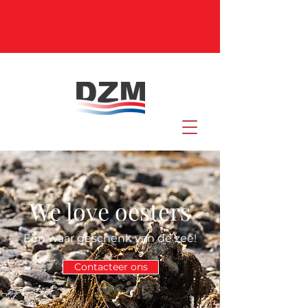
We love oesters
Een waar geschenk van de zee!
Contacteer ons