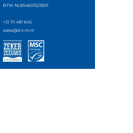
BTW NL854601521B01
+31 111 481 645
sales@d-z-m.nl
Bereikbaar
Maandag - Vrijdag
08.00u - 17.30u
Cookies & privacy