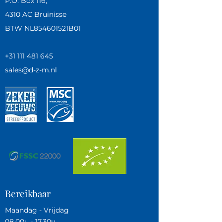
P.O. Box 116,
4310 AC Bruinisse
BTW NL854601521B01
+31 111 481 645
sales@d-z-m.nl
Bereikbaar
Maandag - Vrijdag
08.00u - 17.30u