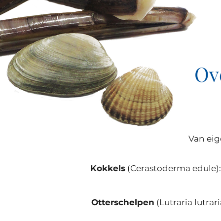
Ov
Van eig
Kokkels
(Cerastoderma edule):
Otterschelpen
(Lutraria lutra