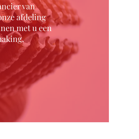
ancier van
onze afdeling
nnen met u een
making.