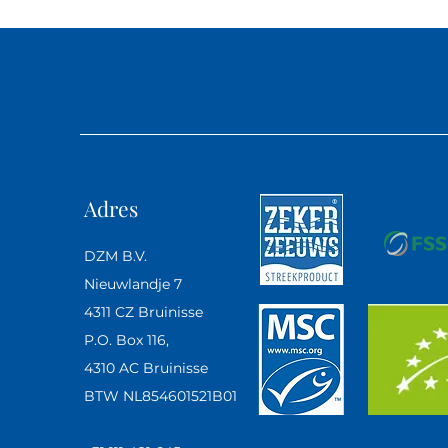
Adres
DZM B.V.
Nieuwlandje 7
4311 CZ Bruinisse
P.O. Box 116,
4310 AC Bruinisse
BTW NL854601521B01