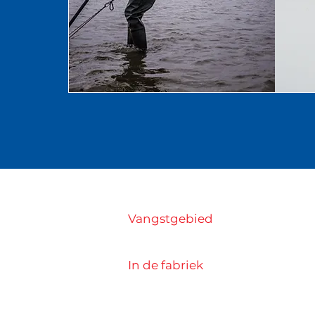
Vangstgebied
In de fabriek