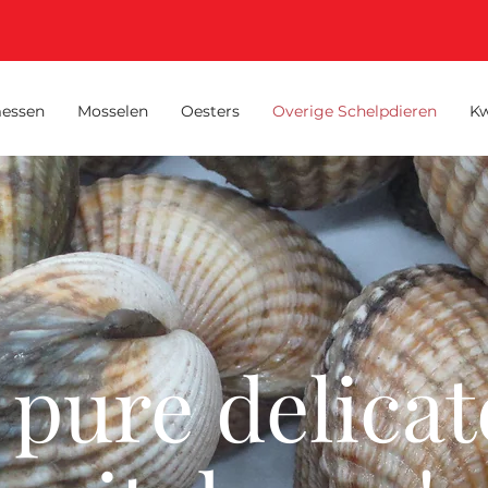
essen
Mosselen
Oesters
Overige Schelpdieren
Kw
 pure delicat