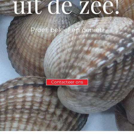
uit de zee!
Proef, beleef en geniet!
Contacteer ons