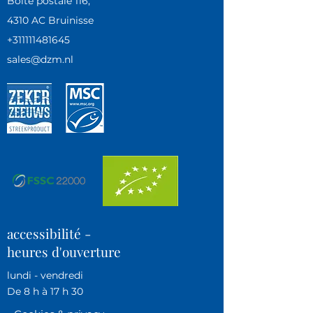
Boîte postale 116,
4310 AC Bruinisse
+311111481645
sales@dzm.nl
accessibilité -
heures d'ouverture
lundi - vendredi
De 8 h à 17 h 30