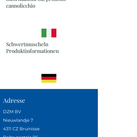
cannolicchio
Schwertmuscheln
Produktinformationen
Adresse
DZM BV
Nieuwlandje 7
4311 CZ Bruinisse